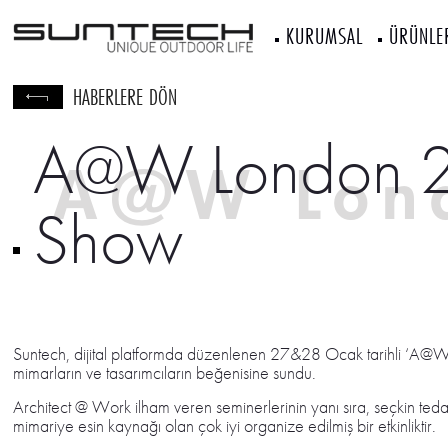
KURUMSAL
ÜRÜNLE
HABERLERE DÖN
A@W London 20
A@W Lon
Show
2021 Diji
Suntech, dijital platformda düzenlenen 27&28 Ocak tarihli ‘A@W 
mimarların ve tasarımcıların beğenisine sundu.
Architect @ Work ilham veren seminerlerinin yanı sıra, seçkin tedari
mimariye esin kaynağı olan çok iyi organize edilmiş bir etkinliktir.