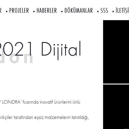
R
PROJELER
HABERLER
DÖKÜMANLAR
SSS
İLETİŞ
21 Dijital
don
tal Show
LONDRA’ fuarında inovatif ürünlerini ünlü
kçiler tarafından eşsiz malzemelerin tanıtıldığı,