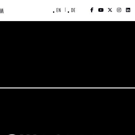
İM
EN
DE
|