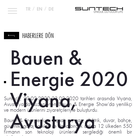
TR
/
EN
/
DE
HABERLERE DÖN
Bauen &
Energie 2020
Viyana,
Suntech, 20.02.2020-23.02.2020 tarihleri arasında Viyana,
Avusturya’da düzenlenen Bauen & Energie Show’da yenilikçi
ve modern ürünlerini ziyaretçileriyle buluşturdu.
Avusturya
Bauen & Energie fuarı inşaat, su, gaz, elektrik, duvar, bahçe,
güvenlik, garaj kapıları ve daha birçok dalda 12 ülkeden 550
firmanın son teknoloji ürünlerini sergilediği önemli bir