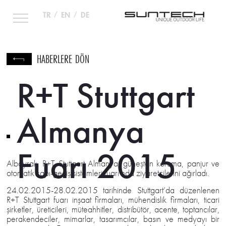
TR
/
EN
/
DE
HABERLERE DÖN
R+T Stuttgart
Almanya
Fuarı 2015
Albayrak, R+T Stuttgart Almanya, güneşten koruma, panjur ve
otomatik kapı-geçiş sistemleri fuarı’nda ziyaretçilerini ağırladı.
24.02.2015-28.02.2015 tarihinde Stuttgart’da düzenlenen
R+T Stuttgart fuarı inşaat firmaları, mühendislik firmaları, ticari
şirketler, üreticileri, müteahhitler, distribütör, acente, toptancılar,
perakendeciler, mimarlar, tasarımcılar, basın ve medyayı bir