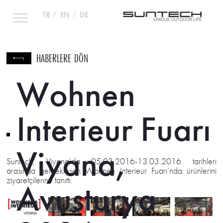
TR
/
EN
/
DE
HABERLERE DÖN
Wohnen
Interieur Fuarı
Viyana,
Suntech, Viyana’da 05.03.2016-13.03.2016 tarihleri
arasında gerçekleşen Wohnen Interieur Fuarı’nda ürünlerini
ziyaretçilerine tanıttı.
Avusturya