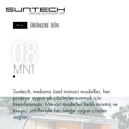
TR
/
EN
/
DE
ÜRÜNLERE DÖN
08
MN1
Suntech, mekana özel mimari modeller, her
projeye uygun şık çözümler sunmak için
tasarlanmıştır. Mimari modeller farklı montaj ve
taşıyıcı şekilleriyle her isteğe uygun çözüm
sağlar.